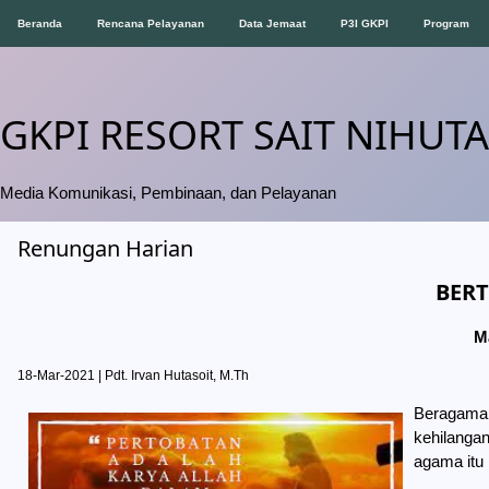
Beranda
Rencana Pelayanan
Data Jemaat
P3I GKPI
Program
GKPI RESORT SAIT NIHUTA
Media Komunikasi, Pembinaan, dan Pelayanan
Renungan Harian
BER
M
18-Mar-2021 | Pdt. Irvan Hutasoit, M.Th
Beragama 
kehilangan 
agama itu 