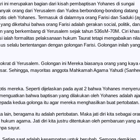
i ini merupakan bagian dari kisah pembaptisan Yohanes di sungai
anyak orang dari Yerusalem dan Yudea berbondong-bondong datang
ptis oleh Yohanes. Termasuk di dalamnya orang Farisi dan Saduki (a
i yang diketahui bahwa orang Farisi adalah gerakan social, politik, dan
 yang berkembang di Yerusalem sejak tahun 536sM-70M. Ciri khas
si ialah formalitas pelaksanaan hukum Taurat tetapi mengabaikan nila
s selalu bertentangan dengan golongan Farisi. Golongan inilah yang
okrat di Yerusalem. Golongan ini Mereka biasanya orang yang kaya
sar. Sehingga, mayoritas anggota Mahkamah Agama Yahudi (Sanhed
tis mereka. Seperti dijelaskan pada ayat 2 bahwa Yohanes menyer
u menguatkan bahwa baptisan yang dilakukan oleh Yohanes adalah aj
epada kedua golonga itu agar mereka menghasilkan buat pertobatan.
ain, beragama itu adalah pertobatan. Maka jati diri kita sebagai ora
 hukum agama. Jati diri kita justru ditentukan oleh pembaruan yang 
npa sayur.
t. Setiap saat adalah kesempatan untuk berubah. Semoga demikian.