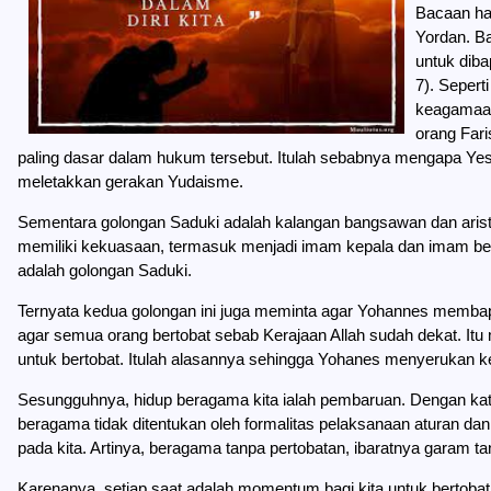
Bacaan har
Yordan. B
untuk diba
7). Sepert
keagamaan
orang Fari
paling dasar dalam hukum tersebut. Itulah sebabnya mengapa Yesu
meletakkan gerakan Yudaisme.
Sementara golongan Saduki adalah kalangan bangsawan dan arist
memiliki kekuasaan, termasuk menjadi imam kepala dan imam be
adalah golongan Saduki.
Ternyata kedua golongan ini juga meminta agar Yohannes membap
agar semua orang bertobat sebab Kerajaan Allah sudah dekat. It
untuk bertobat. Itulah alasannya sehingga Yohanes menyerukan k
Sesungguhnya, hidup beragama kita ialah pembaruan. Dengan kata l
beragama tidak ditentukan oleh formalitas pelaksanaan aturan dan
pada kita. Artinya, beragama tanpa pertobatan, ibaratnya garam ta
Karenanya, setiap saat adalah momentum bagi kita untuk bertoba