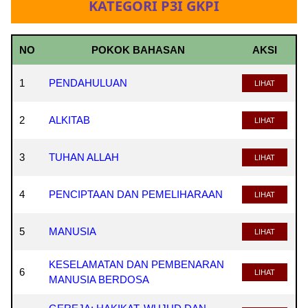
KATEGORI P3I GKPI
NO
POKOK BAHASAN
AKSI
1
PENDAHULUAN
LIHAT
2
ALKITAB
LIHAT
3
TUHAN ALLAH
LIHAT
4
PENCIPTAAN DAN PEMELIHARAAN
LIHAT
5
MANUSIA
LIHAT
KESELAMATAN DAN PEMBENARAN
6
LIHAT
MANUSIA BERDOSA